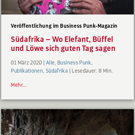
Veröffentlichung im Business Punk-Magazin
Südafrika – Wo Elefant, Büffel
und Löwe sich guten Tag sagen
01 März 2020
|
Alle
,
Business Punk
,
Publikationen
,
Südafrika
|
Lesedauer: 8 Min.
Mehr...