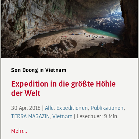
Son Doong in Vietnam
Expedition in die größte Höhle
der Welt
30 Apr. 2018
|
Alle
,
Expeditionen
,
Publikationen
,
TERRA MAGAZIN
,
Vietnam
|
Lesedauer: 9 Min.
Mehr...