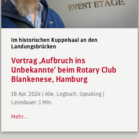
Im historischen Kuppelsaal an den
Landungsbrücken
Vortrag ‚Aufbruch ins
Unbekannte‘ beim Rotary Club
Blankenese, Hamburg
18 Apr. 2024
|
Alle
,
Logbuch
,
Speaking
|
Lesedauer: 1 Min.
Mehr...