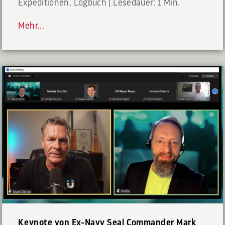
Expeditionen
,
Logbuch
|
Lesedauer: 1 Min.
Mehr...
Keynote von Ex-Navy Seal Commander Mark