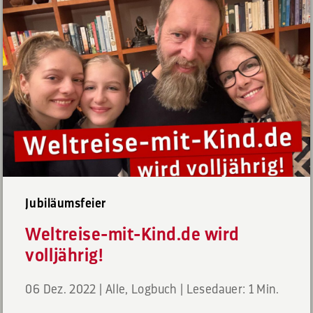
Jubiläumsfeier
Weltreise-mit-Kind.de wird
volljährig!
06 Dez. 2022
|
Alle
,
Logbuch
|
Lesedauer: 1 Min.