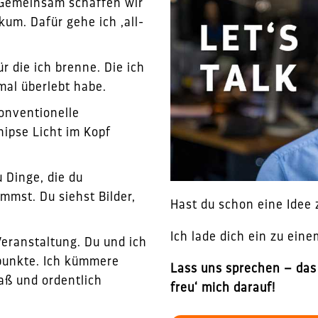
. Gemeinsam schaffen wir
kum. Dafür gehe ich ‚all-
r die ich brenne. Die ich
mal überlebt habe.
konventionelle
ipse Licht im Kopf
 Dinge, die du
mst. Du siehst Bilder,
Hast du schon eine Idee
Ich lade dich ein zu ein
Veranstaltung. Du und ich
rpunkte. Ich kümmere
Lass uns sprechen – das
aß und ordentlich
freu‘ mich darauf!