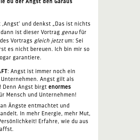
e du der Angst den Garaus
t ‚Angst‘ und denkst „Das ist nichts
: dann ist dieser Vortrag
genau
für
 des Vortrags
gleich jetzt
um: Sei
st es nicht bereuen. Ich bin mir so
sogar garantiere.
AFT
:
Angst ist immer noch ein
 Unternehmen. Angst gilt als
h! Denn Angst birgt
enormes
ür Mensch und Unternehmen!
man Ängste entmachtet und
andelt. In mehr Energie, mehr Mut,
ersönlichkeit! Erfahre, wie du aus
affst.