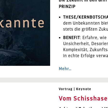
PRINZIP
THESE/KERNBOTSCH
dem Unbekannten biet
stets die größten Zuk
BENEFIT
: Erfahre, wi
Unsicherheit, Desorien
Komplexität, Zukunfts
in echte Erfolge verwa
Mehr…
Vortrag | Keynote
Vom Schisshase