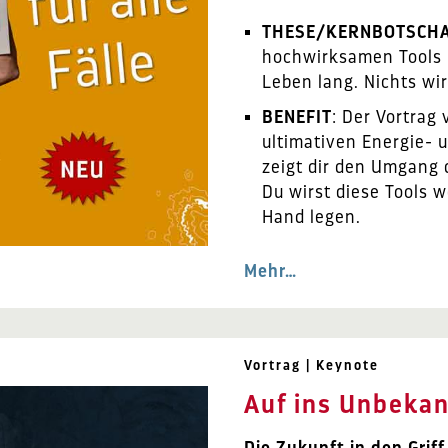
THESE/KERNBOTSCH
hochwirksamen Tools b
Leben lang. Nichts wi
BENEFIT
: Der Vortrag 
ultimativen Energie- 
zeigt dir den Umgang 
Du wirst diese Tools 
Hand legen.
Mehr…
Vortrag | Keynote
Auf ins Unbekan
Die Zukunft in den Gri