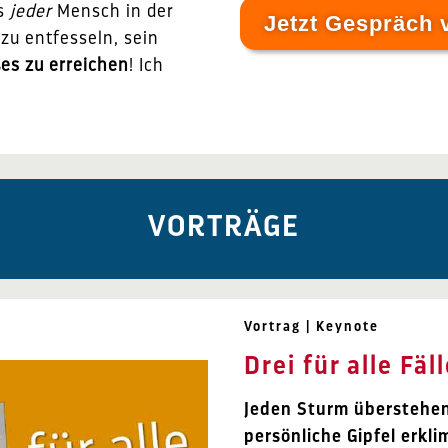
ss
jeder
Mensch in der
Jetzt Gespräch 
 zu entfesseln, sein
es zu erreichen
! Ich
VORTRÄGE
Vortrag | Keynote
Drei für alle Fäl
Jeden Sturm überstehen
persönliche Gipfel erkl