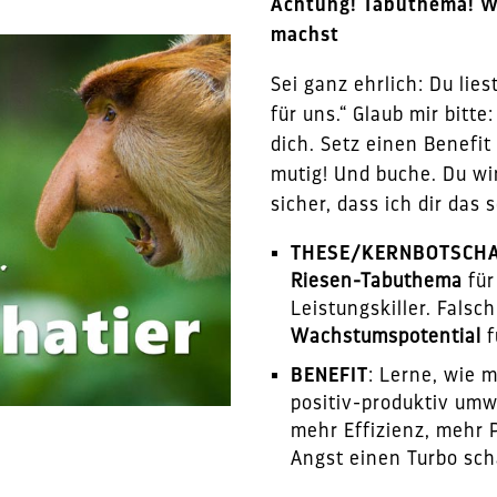
Achtung! Tabuthema! Wi
machst
Sei ganz ehrlich: Du lies
für uns.“ Glaub mir bitte
dich. Setz einen Benefit
mutig! Und buche. Du wir
sicher, dass ich dir das 
THESE/KERNBOTSCH
Riesen-Tabuthema
für
Leistungskiller. Falsc
Wachstumspotential
f
BENEFIT
: Lerne, wie 
positiv-produktiv umw
mehr Effizienz, mehr P
Angst einen Turbo sch