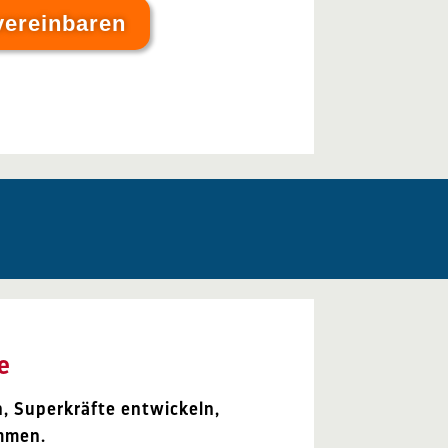
vereinbaren
le
, Superkräfte entwickeln,
immen.