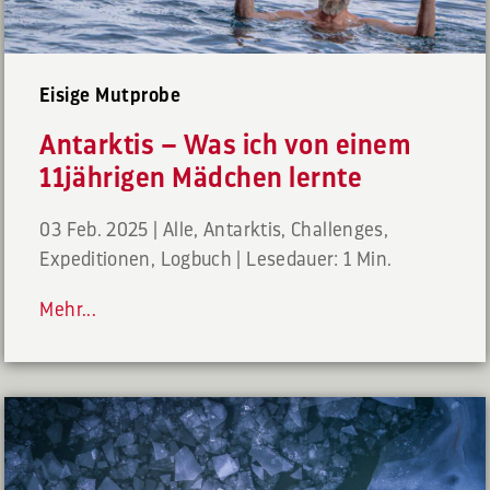
Eisige Mutprobe
Antarktis – Was ich von einem
11jährigen Mädchen lernte
03 Feb. 2025
|
Alle
,
Antarktis
,
Challenges
,
Expeditionen
,
Logbuch
|
Lesedauer: 1 Min.
Mehr...