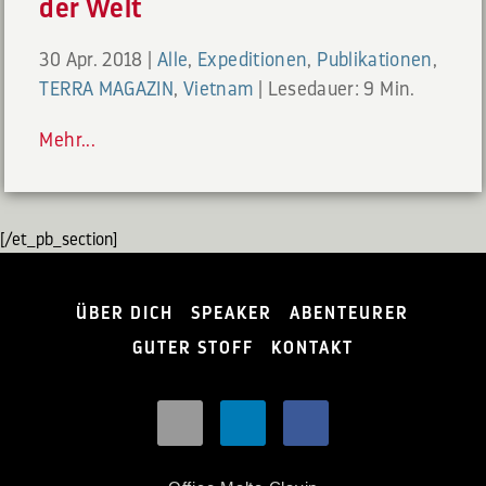
der Welt
30 Apr. 2018
|
Alle
,
Expeditionen
,
Publikationen
,
TERRA MAGAZIN
,
Vietnam
|
Lesedauer: 9 Min.
Mehr...
[/et_pb_section]
ÜBER DICH
SPEAKER
ABENTEURER
GUTER STOFF
KONTAKT