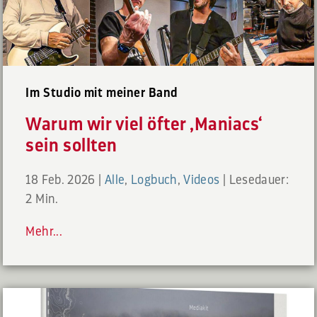
Im Studio mit meiner Band
Warum wir viel öfter ‚Maniacs‘
sein sollten
18 Feb. 2026
|
Alle
,
Logbuch
,
Videos
|
Lesedauer:
2 Min.
Mehr...