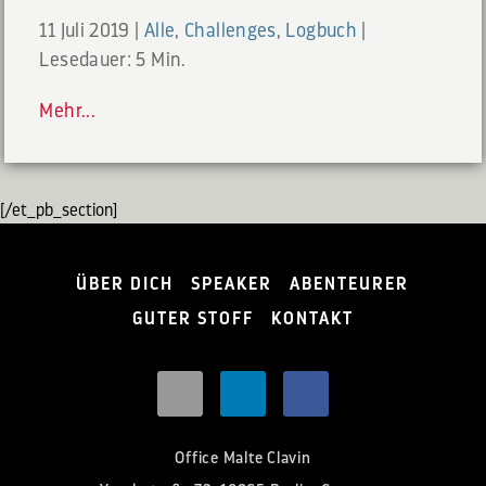
11 Juli 2019
|
Alle
,
Challenges
,
Logbuch
|
Lesedauer: 5 Min.
Mehr...
[/et_pb_section]
ÜBER DICH
SPEAKER
ABENTEURER
GUTER STOFF
KONTAKT
Office Malte Clavin